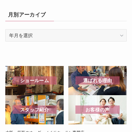
ゴ
月別アーカイブ
リ
ー
月
を
別
選
ア
択
ー
カ
イ
ブ
ショールーム
選ばれる理由
スタッフ紹介
お客様の声