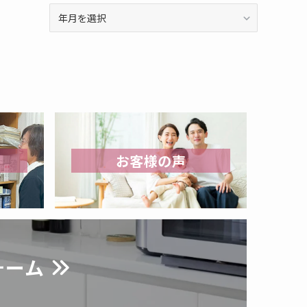
月
別
ア
ー
カ
イ
ブ
お客様の声
ォーム