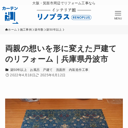
大阪・箕面市周辺でリフォーム工事なら
MENU
ホーム
施工事例
築年数
築50年以上
両親の想いを形に変えた戸建て
のリフォーム｜兵庫県丹波市
築50年以上
お風呂
戸建て
洗面所
内装造作工事
2022年4月18日
2025年6月12日